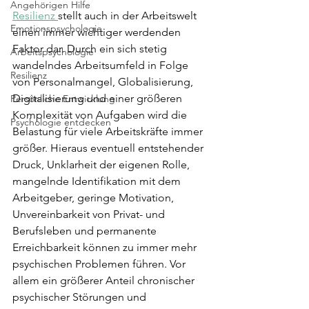
Angehörigen Hilfe
Resilienz 
stellt auch in der Arbeitswelt 
Emotionspsychologie
einen immer wichtiger werdenden 
Faktor dar. Durch ein sich stetig 
Arbeitspsychologie
wandelndes Arbeitsumfeld in Folge 
Resilienz
von Personalmangel, Globalisierung, 
Digitalisierung und einer größeren 
Persönliche Entwicklung
Komplexität von Aufgaben wird die 
Psychologie entdecken
Belastung für viele Arbeitskräfte immer 
größer. Hieraus eventuell entstehender 
Druck, Unklarheit der eigenen Rolle, 
mangelnde Identifikation mit dem 
Arbeitgeber, geringe Motivation, 
Unvereinbarkeit von Privat- und 
Berufsleben und permanente 
Erreichbarkeit können zu immer mehr 
psychischen Problemen führen. Vor 
allem ein größerer Anteil chronischer 
psychischer Störungen und 