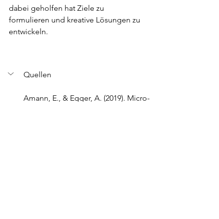
dabei geholfen hat Ziele zu 
formulieren und kreative Lösungen zu 
entwickeln.
Quellen
Amann, E., & Egger, A. (2019). Micro-
Inputs Resilienz: Lebendige Modelle, 
Interventionen und  
Visualisierungshilfen für das Resilienz-
Coaching  und -Training
Brasser, M. (2018). Coaching-
Methoden in der Berufs- und 
Laufbahnberatung.
 Wie kann der 
Einsatz der „Wunderfrage“ die 
Klienten unterstützen? 