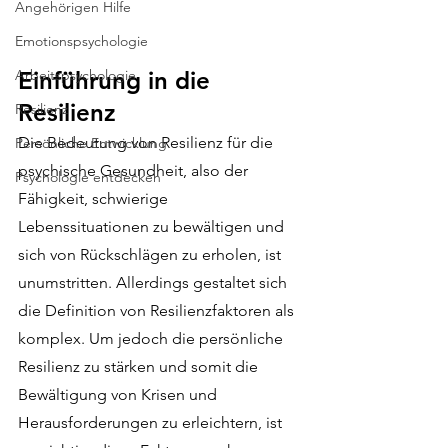
Angehörigen Hilfe
Emotionspsychologie
Arbeitspsychologie
Einführung in die 
Resilienz
Resilienz
Die Bedeutung von Resilienz für die 
Persönliche Entwicklung
psychische Gesundheit, also der 
Psychologie entdecken
Fähigkeit, schwierige 
Lebenssituationen zu bewältigen und 
sich von Rückschlägen zu erholen, ist 
unumstritten. Allerdings gestaltet sich 
die Definition von Resilienzfaktoren als 
komplex. Um jedoch die persönliche 
Resilienz zu stärken und somit die 
Bewältigung von Krisen und 
Herausforderungen zu erleichtern, ist 