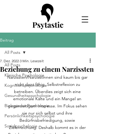
Beitrag
All Posts
7. Dez. 2022
3 Min. Lesezeit
All Posts
Beziehung zu einem Narzissten
Klinische Psychologie
Narzissten/Narzisstinnen sind kaum bis gar 
nicht dazu fähig, Selbstreflexion zu 
Kognitionspsychologie
betreiben. Überdies zeigt sich eine 
Gesundheitspsychologie
emotionale Kälte und ein Mangel an 
Biologische Psychologie
gegenseitigem Interesse. Im Fokus sehen 
sie nur sich selbst und ihre 
Persönlichkeitspsychologie
Bedürfnisbefriedigung, sowie 
Sozialpsychologie
Zielerreichung. Deshalb kommt es in der 