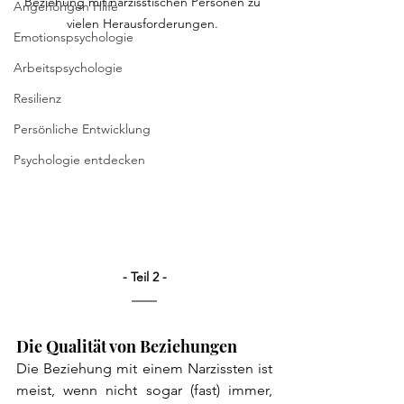
Beziehung mit narzisstischen Personen zu 
Angehörigen Hilfe
vielen Herausforderungen. 
Emotionspsychologie
Arbeitspsychologie
Resilienz
Persönliche Entwicklung
Psychologie entdecken
- Teil 2 -
Die Qualität von Beziehungen
Die Beziehung mit einem Narzissten ist 
meist, wenn nicht sogar (fast) immer, 