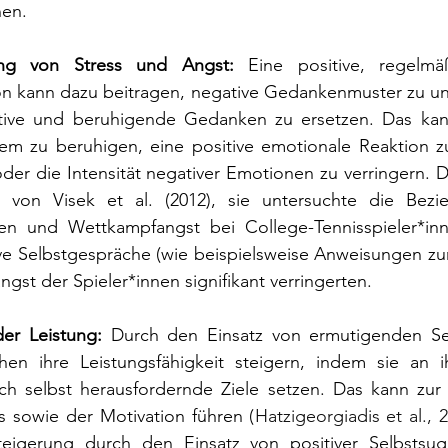
en.
ng von Stress und Angst:
 Eine positive, regelmäßi
on kann dazu beitragen, negative Gedankenmuster zu un
tive und beruhigende Gedanken zu ersetzen. Das kann
em zu beruhigen, eine positive emotionale Reaktion zu
oder die Intensität negativer Emotionen zu verringern. 
 von Visek et al. (2012), sie untersuchte die Bezi
en und Wettkampfangst bei College-Tennisspieler*inn
ve Selbstgespräche (wie beispielsweise Anweisungen zur
gst der Spieler*innen signifikant verringerten.
er Leistung:
 Durch den Einsatz von ermutigenden Se
n ihre Leistungsfähigkeit steigern, indem sie an ih
ch selbst herausfordernde Ziele setzen. Das kann zur 
s sowie der Motivation führen (
Hatzigeorgiadis et al., 
teigerung durch den Einsatz von positiver Selbstsug