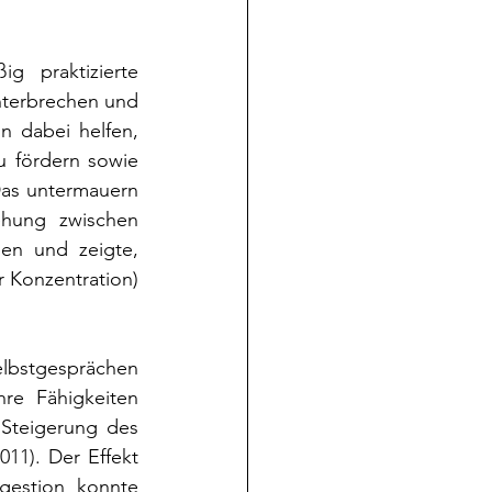
g praktizierte 
terbrechen und 
 dabei helfen, 
 fördern sowie 
Das untermauern 
ehung zwischen 
en und zeigte, 
 Konzentration) 
lbstgesprächen 
re Fähigkeiten 
Steigerung des 
2011)
. Der Effekt 
gestion konnte 