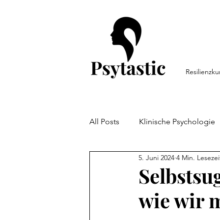
Resilienzku
All Posts
Klinische Psychologie
5. Juni 2024
4 Min. Lesezei
Persönlichkeitspsychologie
Selbstsu
wie wir 
Arbeitspsychologie
Resili