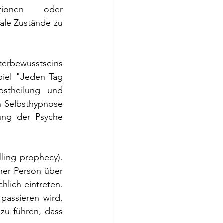
tionen oder 
le Zustände zu 
terbewusstseins 
iel "Jeden Tag 
stheilung und 
 Selbsthypnose 
ung der Psyche 
ling prophecy). 
er Person über 
lich eintreten. 
assieren wird, 
u führen, dass 