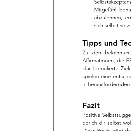
Selbstakzeptan
Mitgefühl behan
abzulehnen, er
sich selbst so z
Tipps und Tec
Zu den bekannteste
Affirmationen, die EF
klar formulierte Zi
spielen eine entsch
in herausfordernden 
Fazit
Positive Selbstsugge
Sprich dir selbst w
Diese Praxis trägt d