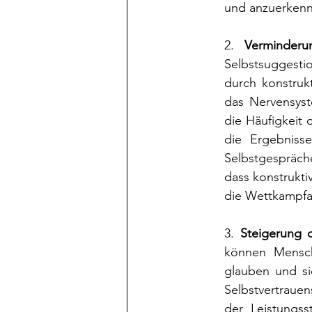
und anzuerkenn
2. 
Verminderu
Selbstsuggesti
durch konstruk
das Nervensyst
die Häufigkeit 
die Ergebnisse
Selbstgespräch
dass konstrukti
die Wettkampfan
3. 
Steigerung d
können Mensche
glauben und si
Selbstvertrauen
der Leistungss