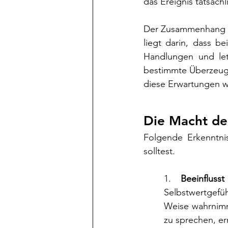
das Ereignis tatsächli
Der Zusammenhang zw
liegt darin, dass b
Handlungen und letz
bestimmte Überzeugu
diese Erwartungen w
Die Macht de
Folgende Erkenntnis
solltest.
1. 
Beeinfluss
Selbstwertgefüh
Weise wahrnimmt
zu sprechen, er