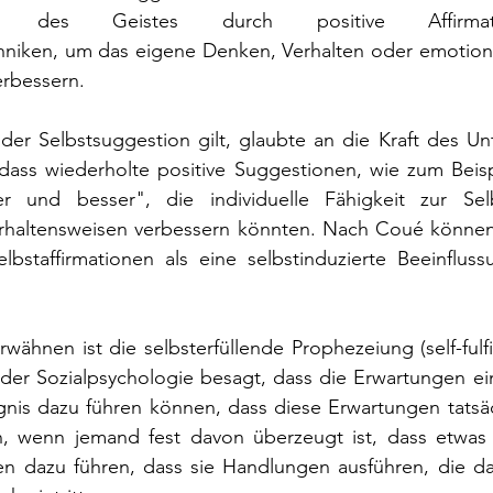
ssung des Geistes durch positive Affirma
niken, um das eigene Denken, Verhalten oder emotiona
erbessern.
der Selbstsuggestion gilt, glaubte an die Kraft des Un
dass wiederholte positive Suggestionen, wie zum Beisp
 und besser", die individuelle Fähigkeit zur Selb
rhaltensweisen verbessern könnten. Nach Coué können
lbstaffirmationen als eine selbstinduzierte Beeinfluss
wähnen ist die selbsterfüllende Prophezeiung (self-fulfil
der Sozialpsychologie besagt, dass die Erwartungen ein
nis dazu führen können, dass diese Erwartungen tatsäch
 wenn jemand fest davon überzeugt ist, dass etwas p
en dazu führen, dass sie Handlungen ausführen, die daz