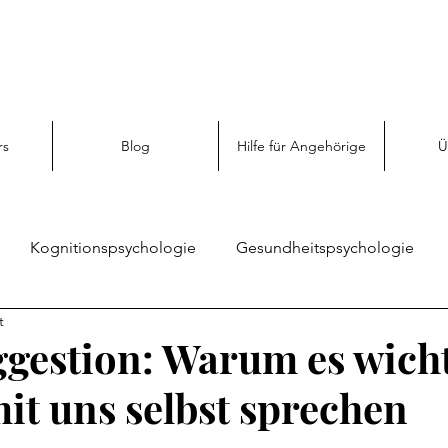
rs
Blog
Hilfe für Angehörige
Ü
Kognitionspsychologie
Gesundheitspsychologie
t
Sozialpsychologie
Angehörigen Hilfe
Emotionspsy
ggestion: Warum es wichti
mit uns selbst sprechen
enz
Persönliche Entwicklung
Psychologie entdecken