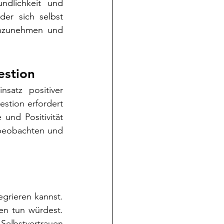
ndlichkeit und 
der sich selbst 
anzunehmen und 
estion
atz positiver 
estion erfordert 
nd Positivität 
 beobachten und 
grieren kannst. 
n tun würdest. 
Selbstvertrauen 