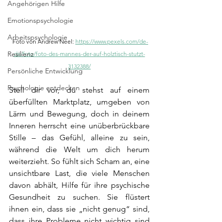
Angehörigen Hilfe
Emotionspsychologie
Arbeitspsychologie
Foto von Andrew Neel: 
https://www.pexels.com/de-
Resilienz
de/foto/foto-des-mannes-der-auf-holztisch-stutzt-
3132388/
Persönliche Entwicklung
Psychologie entdecken
Stell dir vor, du stehst auf einem 
überfüllten Marktplatz, umgeben von 
Lärm und Bewegung, doch in deinem 
Inneren herrscht eine unüberbrückbare 
Stille – das Gefühl, alleine zu sein, 
während die Welt um dich herum 
weiterzieht. So fühlt sich Scham an, eine 
unsichtbare Last, die viele Menschen 
davon abhält, Hilfe für ihre psychische 
Gesundheit zu suchen. Sie flüstert 
ihnen ein, dass sie „nicht genug“ sind, 
dass ihre Probleme nicht wichtig sind 