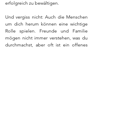
erfolgreich zu bewältigen.
Und vergiss nicht: Auch die Menschen 
um dich herum können eine wichtige 
Rolle spielen. Freunde und Familie 
mögen nicht immer verstehen, was du 
durchmachst, aber oft ist ein offenes 
Ohr alles, was sie brauchen, um dir 
beizustehen. Es ist in Ordnung, sich 
verletzlich zu zeigen und Hilfe 
zuzulassen – das ist kein Zeichen von 
Schwäche, sondern von unglaublicher 
Stärke.
Scham kann sich wie eine unsichtbare 
Kette um dein Herz legen, dich in die 
Dunkelheit ziehen und dir einreden, 
dass du allein bist. Aber du bist nicht 
allein. Jeder Mensch verdient es, 