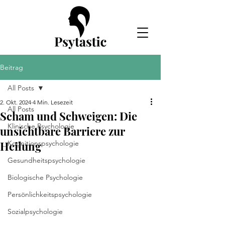
Beitrag
All Posts
2. Okt. 2024
4 Min. Lesezeit
All Posts
Scham und Schweigen: Die
Klinische Psychologie
unsichtbare Barriere zur
Heilung
Kognitionspsychologie
Gesundheitspsychologie
Biologische Psychologie
Persönlichkeitspsychologie
Sozialpsychologie