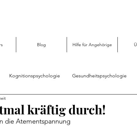
rs
Blog
Hilfe für Angehörige
Ü
Kognitionspsychologie
Gesundheitspsychologie
zeit
Sozialpsychologie
Angehörigen Hilfe
Emotionspsy
tmal kräftig durch!
 in die Atementspannung
enz
Persönliche Entwicklung
Psychologie entdecken