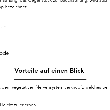
natmung, das Gegenstück zur Bauchatmung, wird auch al
p bezeichnet. 
len
n
hode
Vorteile auf einen Blick 
t dem vegetativen Nervensystem verknüpft, welches be
leicht zu erlernen