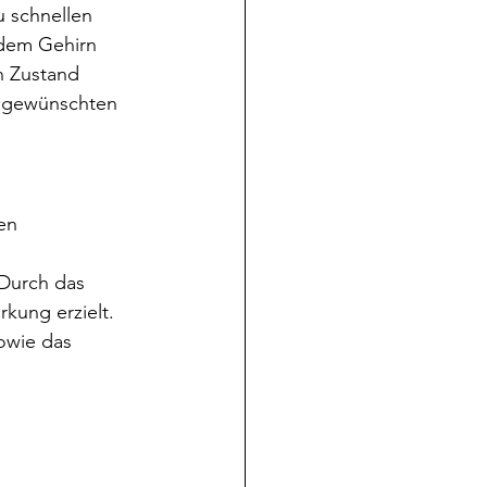
 schnellen 
 dem Gehirn 
n Zustand 
e gewünschten 
en 
 Durch das 
kung erzielt. 
owie das 