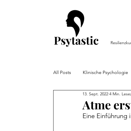
Resilienzku
All Posts
Klinische Psychologie
13. Sept. 2022
4 Min. Lese
Persönlichkeitspsychologie
Atme ers
Eine Einführung
Arbeitspsychologie
Resili