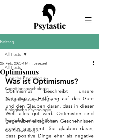
Beitrag
All Posts
26. Feb. 2025
4 Min. Lesezeit
All Posts
Optimismus
Klinische Psychologie
Was ist Optimismus?
Kognitionspsychologie
Optimismus beschreibt unsere 
Neigung zur Hoffnung auf das Gute 
Gesundheitspsychologie
und den Glauben daran, dass in dieser 
Biologische Psychologie
Welt alles gut wird. Optimisten sind 
Persönlichkeitspsychologie
gegenüber alltäglichen Geschehnissen 
positiv gestimmt. Sie glauben daran, 
Sozialpsychologie
dass positive Dinge eher als negative 