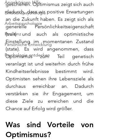
Angehörigen Hilfe
geschehen. Optimismus zeigt sich auch 
dadurch, dass wir positive Erwartungen 
Emotionspsychologie
an die Zukunft haben. Es zeigt sich als 
Arbeitspsychologie
generelle 
Persönlichkeitseigenschaft 
Resilienz
(trait) und auch als optimistische 
Einstellung im momentanen Zustand 
Persönliche Entwicklung
(state). Es wird angenommen, dass 
Psychologie entdecken
Optimismus zum Teil genetisch 
veranlagt ist und weiterhin durch frühe 
Kindheitserlebnisse bestimmt wird. 
Optimisten sehen ihre Lebensziele als 
durchaus erreichbar an. Dadurch 
verstärken sie ihr Engagement, um 
diese Ziele zu erreichen und die 
Chance auf Erfolg wird größer.
Was sind Vorteile von 
Optimismus?