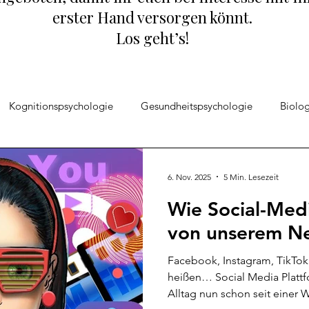
erster Hand versorgen könnt.
Los geht’s!
Kognitionspsychologie
Gesundheitspsychologie
Biolog
ozialpsychologie
Angehörigen Hilfe
Emotionspsychologi
6. Nov. 2025
5 Min. Lesezeit
Wie Social-Medi
klung
Psychologie entdecken
von unserem Nei
Facebook, Instagram, TikTok 
heißen… Social Media Platt
Alltag nun schon seit einer 