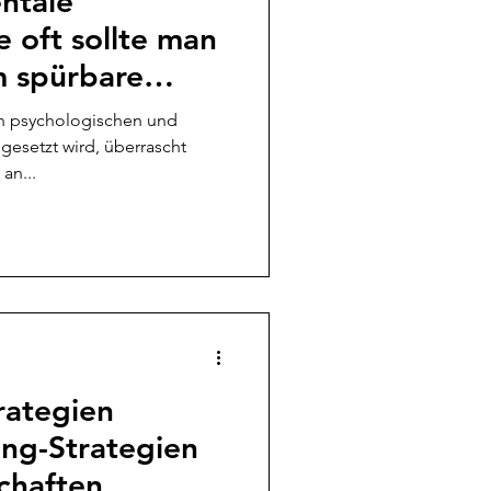
ntale
 oft sollte man
m spürbare
elen?
in psychologischen und
gesetzt wird, überrascht
an...
rategien
ing-Strategien
chaften