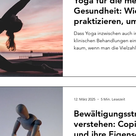
Yoga für die me
Gesundheit: Wie
praktizieren, u
Effekte zu erzi
Dass Yoga inzwischen auch 
klinischen Behandlungen ein
kaum, wenn man die Vielzahl 
12. März 2025
5 Min. Lesezeit
Bewältigungsst
verstehen: Cop
und ihre Eigens