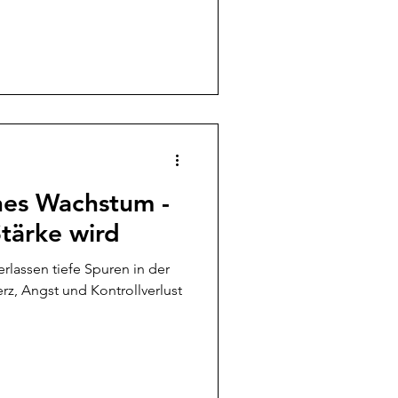
h einfach miteinander
können. Zum anderen sind sie
lätze auf denen Influencer
ht selten auch
Wohlstand erlangen.
Unternehmen machen es
tio
hes Wachstum -
tärke wird
erlassen tiefe Spuren in der
z, Angst und Kontrollverlust