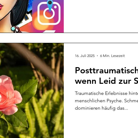
Orte, an denen Menschen sic
vernetzen und austauschen 
aber inzwischen auch Marktp
neben Ruhm und Ansehen nic
beträchtlichen finanziellen 
Werbepartnerschaften mit 
möglich. Eine Win-Win-Situa
16. Juli 2025
6 Min. Lesezeit
Posttraumatisc
wenn Leid zur S
Traumatische Erlebnisse hint
menschlichen Psyche. Schmer
dominieren häufig das...