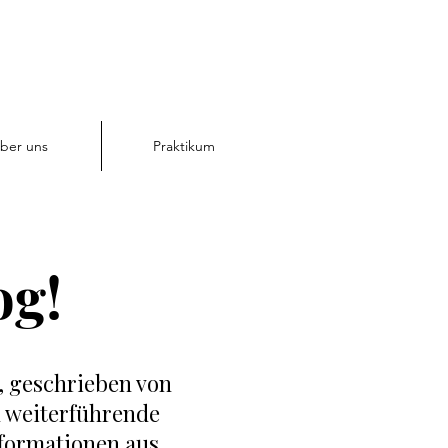
ber uns
Praktikum
og!
, geschrieben von
d weiterführende
nformationen aus