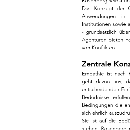
Rosenberg selbst unt
Das Konzept der Gf
Anwendungen in gr
Institutionen sowie
- grundsätzlich übe
Agenturen bieten Fo
von Konflikten.
Zentrale Kon
Empathie ist nach 
geht davon aus, d
entscheidenden Einfl
Bedürfnisse erfül
Bedingungen die em
sich ehrlich auszud
Sie ist auf die Bed
stehen. Rosenberg n