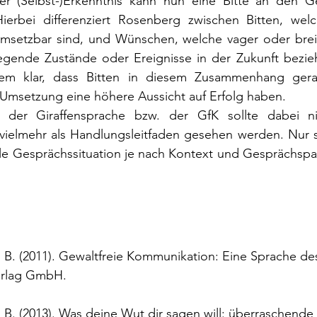
r (Selbst-)Erkenntnis kann nun eine Bitte an den Ge
ierbei differenziert Rosenberg zwischen Bitten, welc
 umsetzbar sind, und Wünschen, welche vager oder breit
egende Zustände oder Ereignisse in der Zukunft bezie
rdem klar, dass Bitten in diesem Zusammenhang ger
 Umsetzung eine höhere Aussicht auf Erfolg haben.
der Giraffensprache bzw. der GfK sollte dabei nich
ielmehr als Handlungsleitfaden gesehen werden. Nur so
elle Gesprächssituation je nach Kontext und Gesprächspart
B. (2011). Gewaltfreie Kommunikation: Eine Sprache de
erlag GmbH.
B. (2013). Was deine Wut dir sagen will: überraschende 