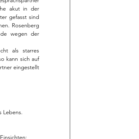
sprächspartner 
he akut in der 
er gefasst sind 
hen. Rosenberg 
ade wegen der 
t als starres 
 kann sich auf 
ner eingestellt 
s Lebens. 
Einsichten: 