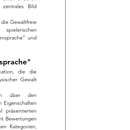
entrales Bild 
ie Gewaltfreie 
pielerischen 
ensprache“ und 
sprache"
tion, die die 
ischer Gewalt 
en über den 
n Eigenschaften 
präsentierten 
nt Bewertungen 
en Kategorien, 