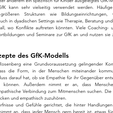
er anderem ein spezifisch für Kinder ausgelegtes GfK-M
K kann sehr vielseitig verwendet werden. Häufige B
ößeren Strukturen wie Bildungseinrichtungen, Or
 auch in dyadischen Settings wie Therapie, Beratung un
rall, wo Konflikte auftreten könnten. Viele Coaching- 
rtbildungen und Seminare zur GfK an und nutzen sie z
zepte des GfK-Modells
Rosenberg eine Grundvoraussetzung gelingender Komm
ass die Form, in der Menschen miteinander kommuni
uss darauf hat, ob sie Empathie für ihr Gegenüber entw
len können. Außerdem nimmt er an, dass Menschen
pathische Verbindung zum Mitmenschen suchen. Die Gf
rücken und empathisch zuzuhören.
ürfnisse und Gefühle gerichtet, die hinter Handlungen 
immt an, dass jeder Mensch gern bereit ist, etwas für