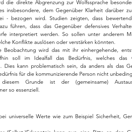
rd die direkte Abgrenzung zur Wolfssprache besonders 
t es insbesondere, dem Gegenüber Klarheit darüber zu
rei - bezogen wird. Studien zeigten, dass bewerten
azu führen, dass das Gegenüber defensives Verhalten
fe interpretiert werden. So sollen unter anderem Mis
lche Konflikte auslösen oder verstärken könnten.
e Beobachtung wird das mit ihr einhergehende, ents
fhin soll im Idealfall das Bedürfnis, welches das G
 Dies kann problematisch sein, da anders als das Gef
ürfnis für die kommunizierende Person nicht unbedingt k
 diesem Grunde ist der (gemeinsame) Austau
er so essenziell.
bei universelle Werte wie zum Beispiel Sicherheit, Gem