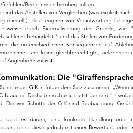
 Gefühlen/Bedürfnissen beruhen sollten.
 sind das Anstellen von Vergleichen (was explizit nach
ng darstellt), das Leugnen von Verantwortung für eig
ielsweise durch Externalisierung der Gründe, wie "
ch schlecht behandelst." und das Stellen von Forderung
urch die unterschiedlichen Konsequenzen auf Ablehn
nnzeichnet und keine gleichberechtigte, zielorientiert
uf Augenhöhe zulässt.
Kommunikation: Die "Giraffensprach
 Schritte der GfK in folgendem Satz zusammen: „Wenn ic
h C brauche. Deshalb möchte ich jetzt gerne d.“ - wobei a
nd. Die vier Schritte der GfK sind Beobachtung, Gefühl
g geht es darum, eine konkrete Handlung oder da
eiben, ohne diese jedoch mit einer Bewertung oder Int