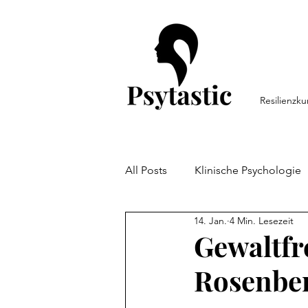
Resilienzku
All Posts
Klinische Psychologie
14. Jan.
4 Min. Lesezeit
Persönlichkeitspsychologie
Gewaltfr
Rosenbe
Arbeitspsychologie
Resili