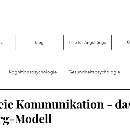
rs
Blog
Hilfe für Angehörige
Ü
Kognitionspsychologie
Gesundheitspsychologie
Sozialpsychologie
Angehörigen Hilfe
Emotionspsy
eie Kommunikation - da
rg-Modell
enz
Persönliche Entwicklung
Psychologie entdecken