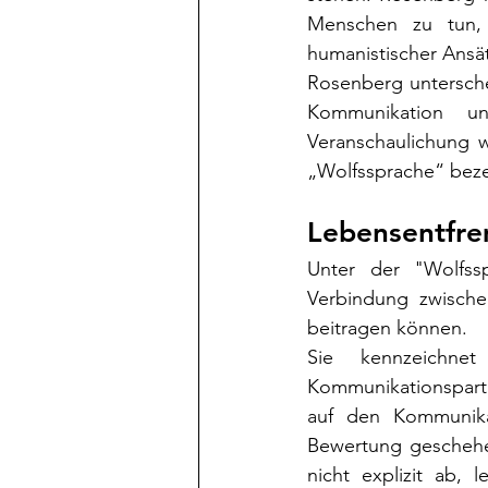
Menschen zu tun, 
humanistischer Ansät
Rosenberg untersche
Kommunikation un
Veranschaulichung w
„Wolfssprache“ beze
Lebensentfr
Unter der "Wolfss
Verbindung zwische
beitragen können.
Sie kennzeichne
Kommunikationspartn
auf den Kommunikat
Bewertung geschehen
nicht explizit ab, 