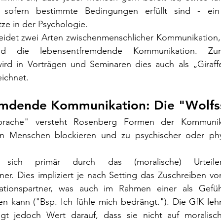
sofern bestimmte Bedingungen erfüllt sind - ein z
ze in der Psychologie.
idet zwei Arten zwischenmenschlicher Kommunikation, d
d die lebensentfremdende Kommunikation. Zur s
ird in Vorträgen und Seminaren dies auch als „Giraff
ichnet.
emdende Kommunikation: Die "Wolfs
prache" versteht Rosenberg Formen der Kommunika
n Menschen blockieren und zu psychischer oder phys
t sich primär durch das (moralische) Urteil
er. Dies impliziert je nach Setting das Zuschreiben vo
ionspartner, was auch im Rahmen einer als Gefühl 
 kann ("Bsp. Ich fühle mich bedrängt."). Die GfK leh
legt jedoch Wert darauf, dass sie nicht auf moralisch