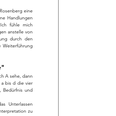
 Rosenberg eine 
ene Handlungen 
Ich fühle mich 
en anstelle von 
ung durch den 
e Weiterführung 
e"
h A sehe, dann 
 bis d die vier 
, Bedürfnis und 
s Unterlassen 
erpretation zu 