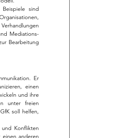
odell.
eispiele sind 
ganisationen, 
d Verhandlungen 
und Mediations-
ur Bearbeitung 
unikation. Er 
zieren, einen 
ickeln und ihre 
 unter freien 
K soll helfen, 
und Konflikten 
 einen anderen 