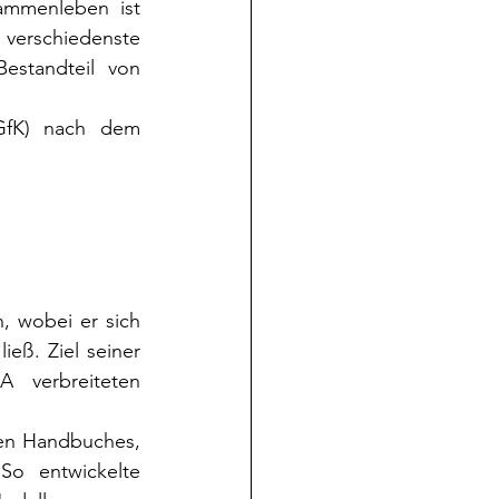
ammenleben ist 
verschiedenste 
estandteil von 
GfK) nach dem 
 wobei er sich 
eß. Ziel seiner 
verbreiteten 
ten Handbuches, 
o entwickelte 