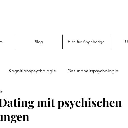
rs
Blog
Hilfe für Angehörige
Ü
Kognitionspsychologie
Gesundheitspsychologie
it
Sozialpsychologie
Angehörigen Hilfe
Emotionspsy
 Dating mit psychischen
ungen
enz
Persönliche Entwicklung
Psychologie entdecken