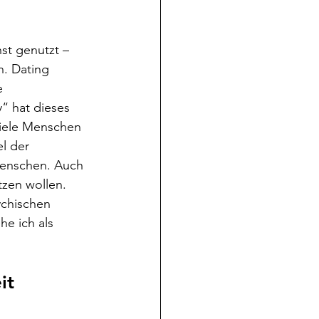
st genutzt – 
. Dating 
e 
“ hat dieses 
viele Menschen 
el der 
Menschen. Auch 
tzen wollen. 
ychischen 
e ich als 
it 