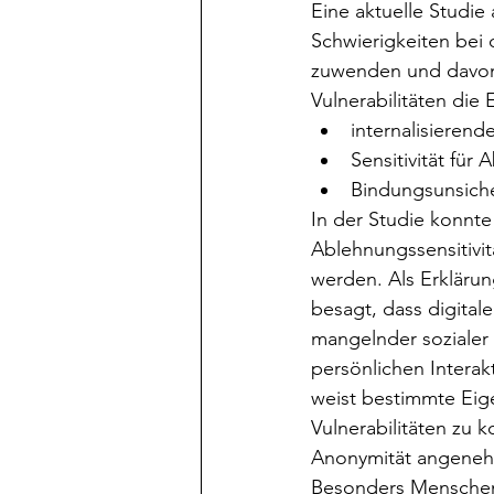
Eine aktuelle Studie
Schwierigkeiten bei 
zuwenden und davon 
Vulnerabilitäten di
internalisieren
Sensitivität für
Bindungsunsiche
In der Studie konnt
Ablehnungssensitivi
werden. Als Erklärun
besagt, dass digita
mangelnder sozialer
persönlichen Intera
weist bestimmte Eige
Vulnerabilitäten zu
Anonymität angenehm
Besonders Menschen,