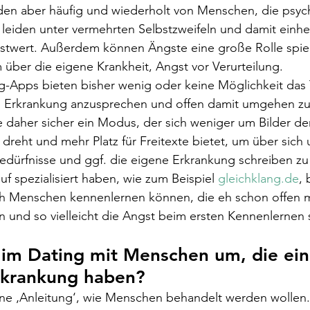
den aber häufig und wiederholt von Menschen, die psych
le leiden unter vermehrten Selbstzweifeln und damit ein
stwert. Außerdem können Ängste eine große Rolle spiel
über die eigene Krankheit, Angst vor Verurteilung.
-Apps bieten bisher wenig oder keine Möglichkeit das
 Erkrankung anzusprechen und offen damit umgehen zu
daher sicher ein Modus, der sich weniger um Bilder der
 dreht und mehr Platz für Freitexte bietet, um über sich 
dürfnisse und ggf. die eigene Erkrankung schreiben zu
auf spezialisiert haben, wie zum Beispiel 
gleichklang.de
, 
ich Menschen kennenlernen können, die eh schon offen m
und so vielleicht die Angst beim ersten Kennenlernen 
 im Dating mit Menschen um, die ein
rkrankung haben?
ine ‚Anleitung‘, wie Menschen behandelt werden wollen. D