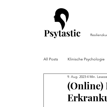
Resilienzku
All Posts
Klinische Psychologie
9. Aug. 2023
4 Min. Leseze
Persönlichkeitspsychologie
(Online)
Erkrank
Arbeitspsychologie
Resili