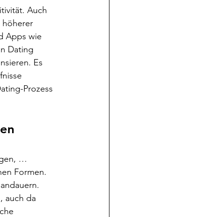
ivität. Auch 
 höherer 
d Apps wie 
an Dating 
nsieren. Es 
fnisse 
ating-Prozess 
en 
ngen, … 
enen Formen. 
 andauern. 
, auch da 
che 