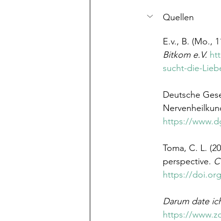
Quellen
E.v., B. (Mo., 
Bitkom e.V.
ht
sucht-die-Lieb
Deutsche Gesel
Nervenheilkunde
https://www.d
Toma, C. L. (2
perspective. 
C
https://doi.or
Darum date ich
https://www.zd