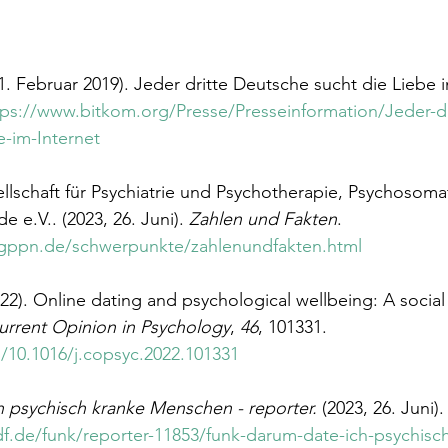
11. Februar 2019). Jeder dritte Deutsche sucht die Liebe i
tps://www.bitkom.org/Presse/Presseinformation/Jeder-d
e-im-Internet
lschaft für Psychiatrie und Psychotherapie, Psychosoma
 e.V.. (2023, 26. Juni). 
Zahlen und Fakten
. 
gppn.de/schwerpunkte/zahlenundfakten.html
022). Online dating and psychological wellbeing: A socia
urrent Opinion in Psychology
, 
46
, 101331. 
g/10.1016/j.copsyc.2022.101331
 psychisch kranke Menschen - reporter. 
(2023, 26. Juni).
f.de/funk/reporter-11853/funk-darum-date-ich-psychisc