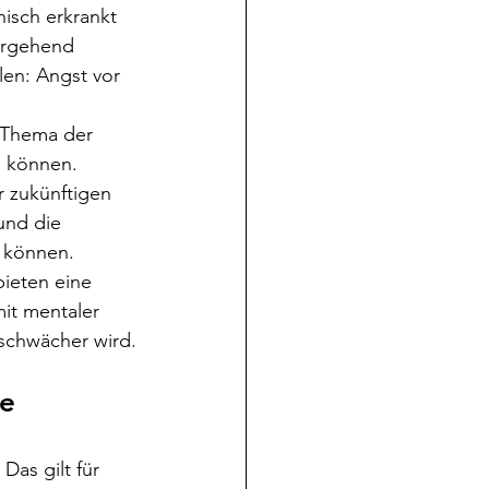
isch erkrankt 
hergehend 
en: Angst vor 
 Thema der 
 können. 
 zukünftigen 
und die 
 können. 
bieten eine 
it mentaler 
schwächer wird.
e 
as gilt für 