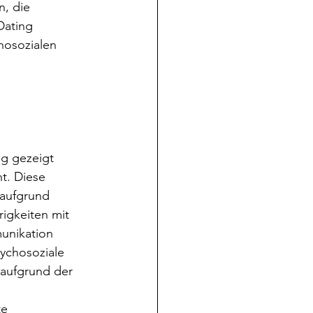
, die 
Dating 
osozialen 
g gezeigt 
t. Diese 
 aufgrund 
igkeiten mit 
unikation 
ychosoziale 
aufgrund der 
e 