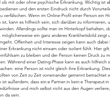
 ob mit oder ohne psychische Erkrankung. Wichtig ist a
bedienen und den ersten Eindruck nicht durch Vorurteil
verfälschen. Wenn im Online-Profil einer Person ein Hi
st, kann es hilfreich sein, sich darüber zu informieren, 
winden. Allerdings sollte man im Hinterkopf behalten, da
 möglicherweise ein ganz anderes Krankheitsbild zeigt un
geht. Offenheit und Interesse zeigen kann auch dabei h
ner Erkrankung nicht einsam oder isoliert fühlt. Hier gilt 
 einfühlsam zu bleiben und der Person keinen Druck zu 
n. Während einer Dating-Phase kann es auch hilfreich s
chen: eine Person ist nicht gleich ihre Erkrankung. Die
lten von Zeit zu Zeit voneinander getrennt betrachtet 
ist außerdem, dass ein:e Partner:in kein:e Therapeut:in 
dürfnisse und mich selbst nicht aus den Augen verliere,
on da sein.