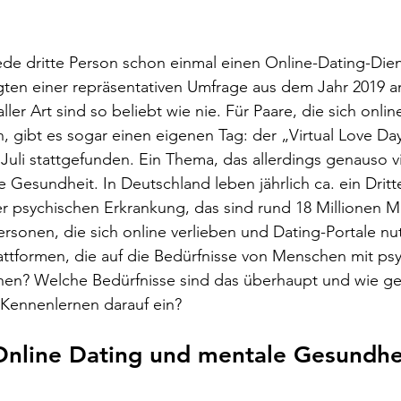
ede dritte Person schon einmal einen Online-Dating-Dien
ten einer repräsentativen Umfrage aus dem Jahr 2019 an
er Art sind so beliebt wie nie. Für Paare, die sich onlin
 gibt es sogar einen eigenen Tag: der „Virtual Love Day
 Juli stattgefunden. Ein Thema, das allerdings genauso 
che Gesundheit. In Deutschland leben jährlich ca. ein Dritt
er psychischen Erkrankung, das sind rund 18 Millionen 
Personen, die sich online verlieben und Dating-Portale nu
attformen, die auf die Bedürfnisse von Menschen mit ps
en? Welche Bedürfnisse sind das überhaupt und wie geh
 Kennenlernen darauf ein? 
nline Dating und mentale Gesundhe