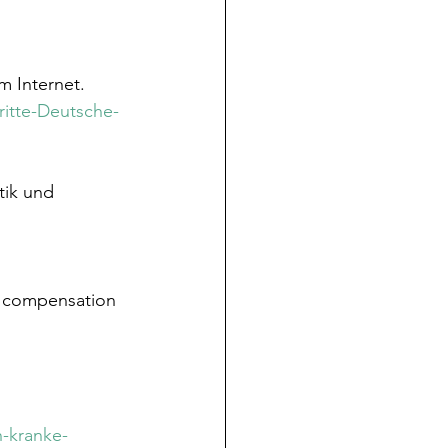
m Internet. 
ritte-Deutsche-
tik und 
l compensation 
 
h-kranke-