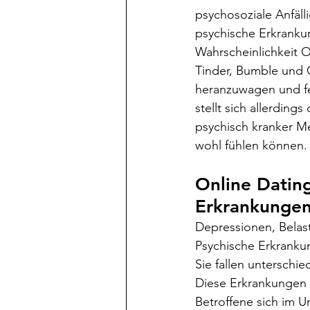
psychosoziale Anfäll
psychische Erkranku
Wahrscheinlichkeit 
Tinder, Bumble und C
heranzuwagen und fe
stellt sich allerdin
psychisch kranker M
wohl fühlen können.
Online Datin
Erkrankunge
Depressionen, Belas
Psychische Erkrankun
Sie fallen untersch
Diese Erkrankungen 
Betroffene sich im 