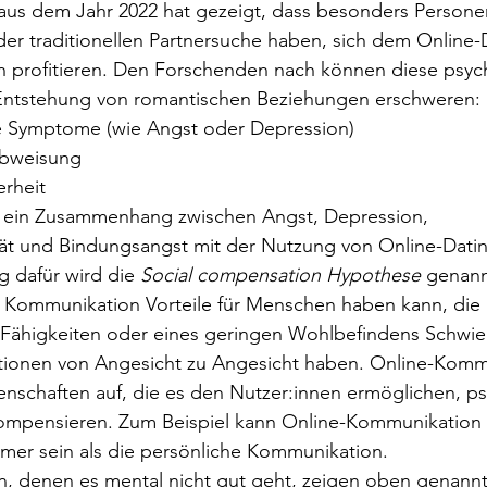
 aus dem Jahr 2022 hat gezeigt, dass besonders Personen
der traditionellen Partnersuche haben, sich dem Online-
profitieren. Den Forschenden nach können diese psych
e Entstehung von romantischen Beziehungen erschweren:
de Symptome (wie Angst oder Depression)
 Abweisung
rheit
e ein Zusammenhang zwischen Angst, Depression, 
tät und Bindungsangst mit der Nutzung von Online-Datin
g dafür wird die 
Social compensation Hypothese
 genann
le Kommunikation Vorteile für Menschen haben kann, die
 Fähigkeiten oder eines geringen Wohlbefindens Schwier
ktionen von Angesicht zu Angesicht haben. Online-Komm
nschaften auf, die es den Nutzer:innen ermöglichen, ps
 kompensieren. Zum Beispiel kann Online-Kommunikation 
er sein als die persönliche Kommunikation.
 denen es mental nicht gut geht, zeigen oben genannt