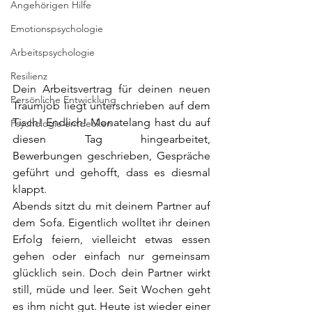
Angehörigen Hilfe
Emotionspsychologie
Arbeitspsychologie
Resilienz
Dein Arbeitsvertrag für deinen neuen 
Persönliche Entwicklung
Traumjob liegt unterschrieben auf dem 
Tisch! Endlich! Monatelang hast du auf 
Psychologie entdecken
diesen Tag hingearbeitet, 
Bewerbungen geschrieben, Gespräche 
geführt und gehofft, dass es diesmal 
klappt.
Abends sitzt du mit deinem Partner auf 
dem Sofa. Eigentlich wolltet ihr deinen 
Erfolg feiern, vielleicht etwas essen 
gehen oder einfach nur gemeinsam 
glücklich sein. Doch dein Partner wirkt 
still, müde und leer. Seit Wochen geht 
es ihm nicht gut. Heute ist wieder einer 