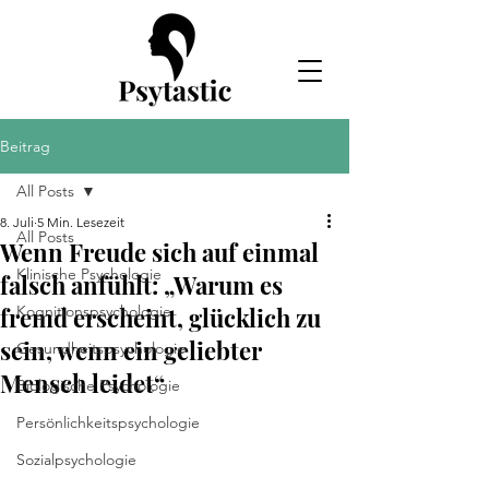
Beitrag
All Posts
8. Juli
5 Min. Lesezeit
All Posts
Wenn Freude sich auf einmal
Klinische Psychologie
falsch anfühlt: „Warum es
fremd erscheint, glücklich zu
Kognitionspsychologie
sein, wenn ein geliebter
Gesundheitspsychologie
Mensch leidet“
Biologische Psychologie
Persönlichkeitspsychologie
Sozialpsychologie