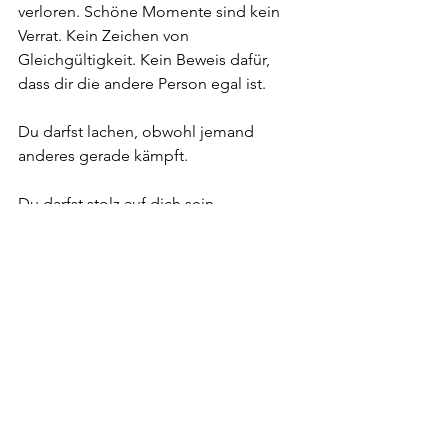
verloren. Schöne Momente sind kein 
Verrat. Kein Zeichen von 
Gleichgültigkeit. Kein Beweis dafür, 
dass dir die andere Person egal ist.
Du darfst lachen, obwohl jemand 
anderes gerade kämpft. 
Du darfst stolz auf dich sein.
Du darfst müde sein.
Und du darfst trotzdem noch schöne 
Dinge in deinem Leben sehen.
An dich selbst zu denken ist nicht 
falsch. Es ist notwendig.