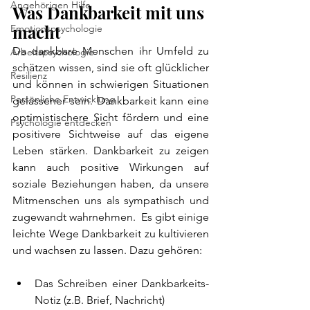
Angehörigen Hilfe
Was Dankbarkeit mit uns 
macht
Emotionspsychologie
Da dankbare Menschen ihr Umfeld zu 
Arbeitspsychologie
schätzen wissen, sind sie oft glücklicher 
Resilienz
und können in schwierigen Situationen 
Persönliche Entwicklung
gelassener sein. Dankbarkeit
kann eine 
optimistischere Sicht fördern und eine 
Psychologie entdecken
positivere Sichtweise auf das eigene 
Leben stärken. Dankbarkeit zu zeigen 
kann auch positive Wirkungen auf 
soziale Beziehungen haben, da unsere 
Mitmenschen uns als sympathisch und 
zugewandt wahrnehmen.  Es gibt einige 
leichte Wege Dankbarkeit zu kultivieren 
und wachsen zu lassen. Dazu gehören: 
Das Schreiben einer Dankbarkeits-
Notiz (z.B. Brief, Nachricht)