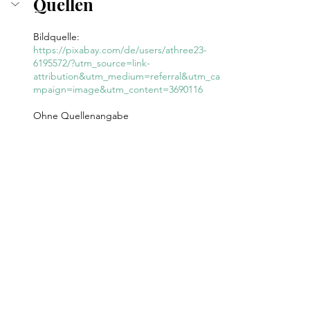
Quellen
Bildquelle: 
https://pixabay.com/de/users/athree23-
6195572/?utm_source=link-
attribution&utm_medium=referral&utm_ca
mpaign=image&utm_content=3690116
Ohne Quellenangabe
Alle ansehen
Aktuelle Beiträge