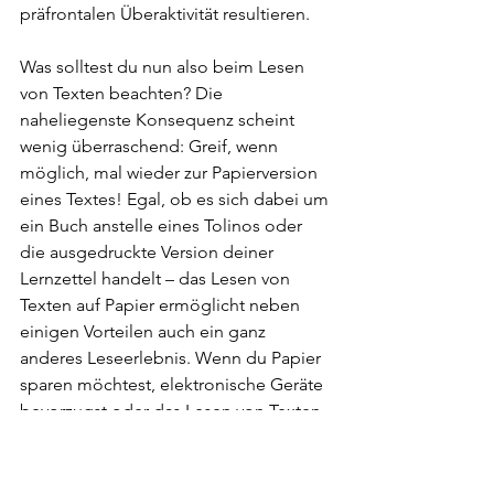
präfrontalen Überaktivität resultieren.
Was solltest du nun also beim Lesen 
von Texten beachten? Die 
naheliegenste Konsequenz scheint 
wenig überraschend: Greif, wenn 
möglich, mal wieder zur Papierversion 
eines Textes! Egal, ob es sich dabei um 
ein Buch anstelle eines Tolinos oder 
die ausgedruckte Version deiner 
Lernzettel handelt – das Lesen von 
Texten auf Papier ermöglicht neben 
einigen Vorteilen auch ein ganz 
anderes Leseerlebnis. Wenn du Papier 
sparen möchtest, elektronische Geräte 
bevorzugst oder das Lesen von Texten 
auf Bildschirmen für dich unvermeidbar 
ist, nimm dir hin und wieder einige 
Sekunden um zu pausieren und tief 