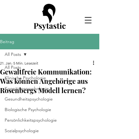
Beitrag
All Posts
21. Jan.
5 Min. Lesezeit
All Posts
Gewaltfreie Kommunikation:
Klinische Psychologie
Was können Angehörige aus
Rosenbergs Modell lernen?
Kognitionspsychologie
Gesundheitspsychologie
Biologische Psychologie
Persönlichkeitspsychologie
Sozialpsychologie