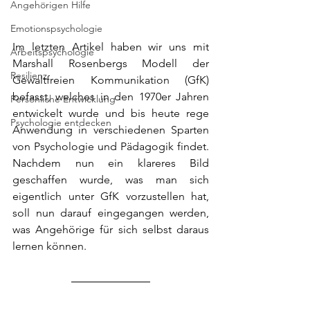
Angehörigen Hilfe
Emotionspsychologie
Im letzten Artikel haben wir uns mit 
Arbeitspsychologie
Marshall Rosenbergs Modell der 
Resilienz
Gewaltfreien Kommunikation (GfK) 
befasst, welches in den 1970er Jahren 
Persönliche Entwicklung
entwickelt wurde und bis heute rege 
Psychologie entdecken
Anwendung in verschiedenen Sparten 
von Psychologie und Pädagogik findet. 
Nachdem nun ein klareres Bild 
geschaffen wurde, was man sich 
eigentlich unter GfK vorzustellen hat, 
soll nun darauf eingegangen werden, 
was Angehörige für sich selbst daraus 
lernen können.