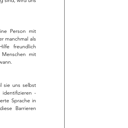
sind, wird uns 
ne Person mit 
r manchmal als 
fe freundlich 
 Menschen mit 
wann.
sie uns selbst 
dentifizieren - 
rte Sprache in 
ese Barrieren 