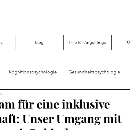
rs
Blog
Hilfe für Angehörige
Ü
Kognitionspsychologie
Gesundheitspsychologie
t
Sozialpsychologie
Angehörigen Hilfe
Emotionspsy
m für eine inklusive
haft: Unser Umgang mit
enz
Persönliche Entwicklung
Psychologie entdecken