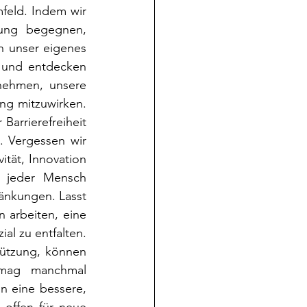
feld. Indem wir 
ung begegnen, 
h unser eigenes 
 und entdecken 
nehmen, unsere 
ng mitzuwirken. 
Barrierefreiheit 
 Vergessen wir 
ität, Innovation 
s jeder Mensch 
änkungen. Lasst 
 arbeiten, eine 
al zu entfalten. 
ützung, können 
 mag manchmal 
in eine bessere, 