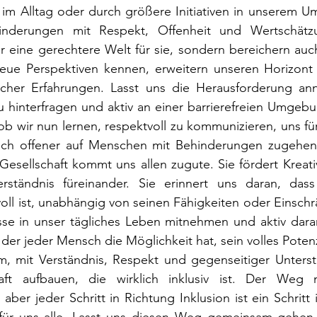
im Alltag oder durch größere Initiativen in unserem Um
nderungen mit Respekt, Offenheit und Wertschätz
ur eine gerechtere Welt für sie, sondern bereichern auc
eue Perspektiven kennen, erweitern unseren Horizont
licher Erfahrungen. Lasst uns die Herausforderung an
u hinterfragen und aktiv an einer barrierefreien Umgebu
 ob wir nun lernen, respektvoll zu kommunizieren, uns für 
ach offener auf Menschen mit Behinderungen zugehen.
 Gesellschaft kommt uns allen zugute. Sie fördert Kreativ
erständnis füreinander. Sie erinnert uns daran, das
voll ist, unabhängig von seinen Fähigkeiten oder Einschr
sse in unser tägliches Leben mitnehmen und aktiv daran
 der jeder Mensch die Möglichkeit hat, sein volles Potenzi
 mit Verständnis, Respekt und gegenseitiger Unterst
haft aufbauen, die wirklich inklusiv ist. Der Weg
aber jeder Schritt in Richtung Inklusion ist ein Schritt 