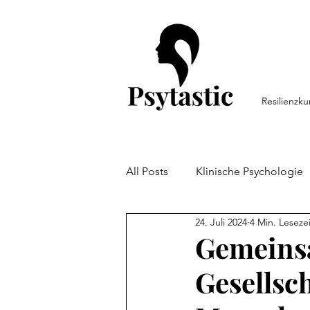
Resilienzku
All Posts
Klinische Psychologie
24. Juli 2024
4 Min. Lesezei
Persönlichkeitspsychologie
Gemeinsa
Gesellsc
Arbeitspsychologie
Resili